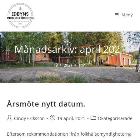
Meny
Månadsarkiv: april 2021
>
2021
>
april
Årsmöte nytt datum.
Cindy Eriksson
19 april, 2021
Okategoriserade
Eftersom rekommendationen ifrån folkhälsomyndigheterna