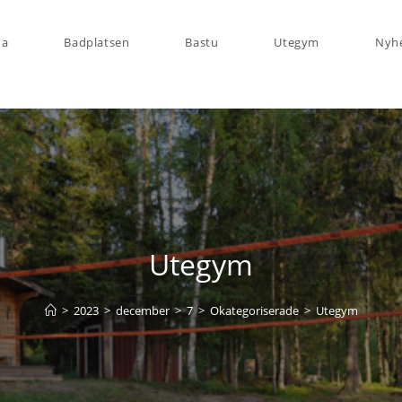
da
Badplatsen
Bastu
Utegym
Nyh
Utegym
>
2023
>
december
>
7
>
Okategoriserade
>
Utegym