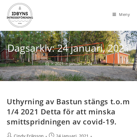
Meny
Dagsarkiv: 24 januari, 2021
>
2021
>
januari
>
24
Uthyrning av Bastun stängs t.o.m
1/4 2021 Detta för att minska
smittspridningen av covid-19.
Cindy Eriksson
24 januari, 2021